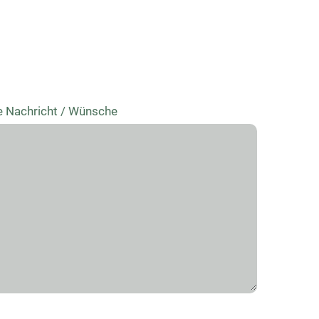
e Nachricht / Wünsche
Bitte lasse 