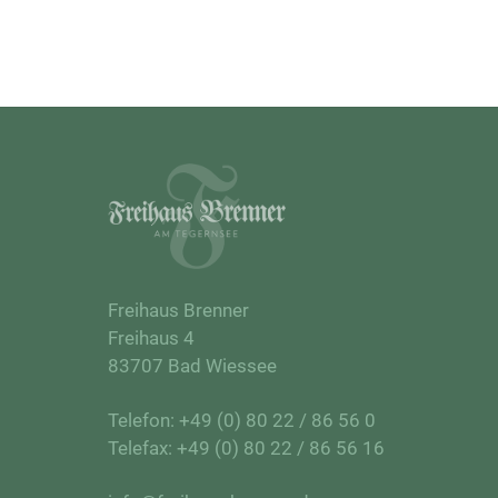
Freihaus Brenner
Freihaus 4
83707 Bad Wiessee
Telefon:
+49 (0) 80 22 / 86 56 0
Telefax: +49 (0) 80 22 / 86 56 16