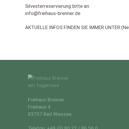
Silvesterreservierung bitte an:
info@freihaus-brenner.de
AKTUELLE INFOS FINDEN SIE IMMER UNTER:(New
Freihaus Brenner
Freihaus 4
83707 Bad Wiessee
Telefon:
+49 (0) 80 22 / 86 56 0